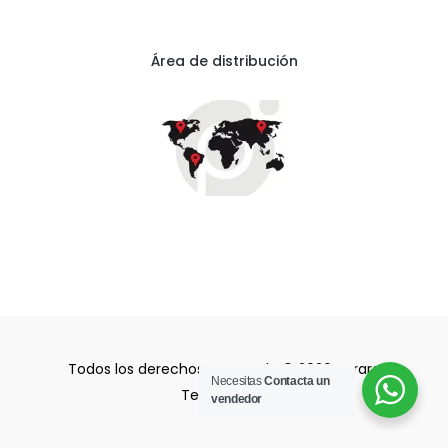
t
e
a
b
g
o
Área de distribución
r
o
a
k
m
Todos los derechos reservado © 2026 Purare
Necesitas
Contacta un
Technologic
vendedor