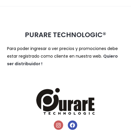
PURARE TECHNOLOGIC®
Para poder ingresar a ver precios y promociones debe
estar registrado como cliente en nuestra web.
Quiero
ser distribuidor
!
I
F
n
a
s
c